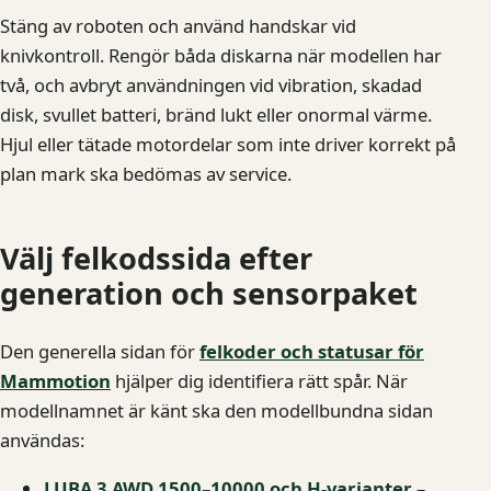
Stäng av roboten och använd handskar vid
knivkontroll. Rengör båda diskarna när modellen har
två, och avbryt användningen vid vibration, skadad
disk, svullet batteri, bränd lukt eller onormal värme.
Hjul eller tätade motordelar som inte driver korrekt på
plan mark ska bedömas av service.
Välj felkodssida efter
generation och sensorpaket
Den generella sidan för
felkoder och statusar för
Mammotion
hjälper dig identifiera rätt spår. När
modellnamnet är känt ska den modellbundna sidan
användas:
LUBA 3 AWD 1500–10000 och H-varianter
–