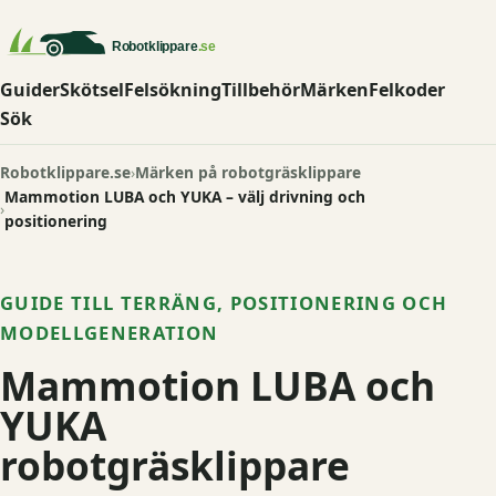
Guider
Skötsel
Felsökning
Tillbehör
Märken
Felkoder
Sök
Robotklippare.se
Märken på robotgräsklippare
Mammotion LUBA och YUKA – välj drivning och
positionering
GUIDE TILL TERRÄNG, POSITIONERING OCH
MODELLGENERATION
Mammotion LUBA och
YUKA
robotgräsklippare