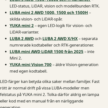
LED-status, LiDAR, vision och modellbunden RTK.
LUBA mini 2 AWD 1000, 1500 och 1500H
–
skilda vision- och LiDAR-spår.
YUKA mini 2
– egen LED-logik för vision- och
LiDAR-varianter.
LUBA 2 AWD
och
LUBA 2 AWD X/HX
– separata
numrerade kodtabeller och RTK-generationer.
LUBA mini AWD LiDAR 1500 från 2025
– inte
Mini 2.
YUKA mini Vision 700
– äldre Vision-generation
med egen kodtabell.
LED-färger kan betyda olika saker mellan familjer. Fast
rött är normal drift på vissa LUBA-modeller men
felstatus på YUKA mini 2. Tolka därför aldrig en lampa
eller kod med en manual från en närliggande
generation.