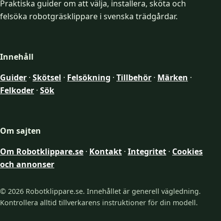
Praktiska guider om att välja, installera, sköta och
felsöka robotgräsklippare i svenska trädgårdar.
Innehåll
Guider
·
Skötsel
·
Felsökning
·
Tillbehör
·
Märken
·
Felkoder
·
Sök
Om sajten
Om Robotklippare.se
·
Kontakt
·
Integritet
·
Cookies
och annonser
© 2026 Robotklippare.se. Innehållet är generell vägledning.
Kontrollera alltid tillverkarens instruktioner för din modell.