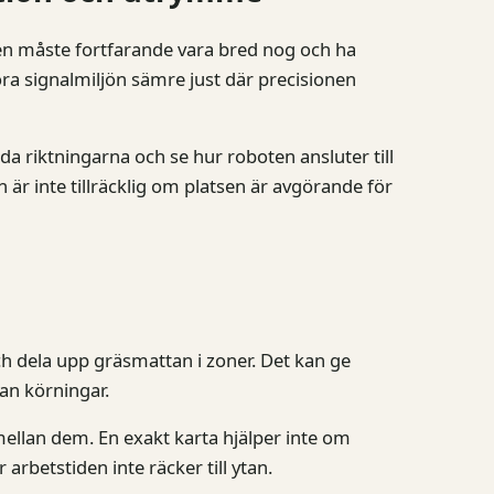
en måste fortfarande vara bred nog och ha
a signalmiljön sämre just där precisionen
a riktningarna och se hur roboten ansluter till
 är inte tillräcklig om platsen är avgörande för
och dela upp gräsmattan i zoner. Det kan ge
lan körningar.
mellan dem. En exakt karta hjälper inte om
 arbetstiden inte räcker till ytan.