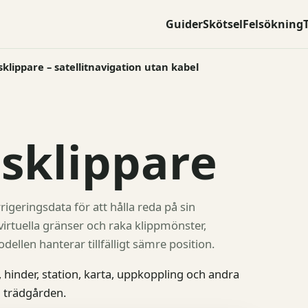
Guider
Skötsel
Felsökning
klippare – satellitnavigation utan kabel
sklippare
igeringsdata för att hålla reda på sin
irtuella gränser och raka klippmönster,
dellen hanterar tillfälligt sämre position.
, hinder, station, karta, uppkoppling och andra
 trädgården.