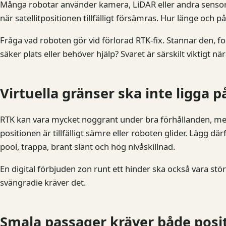
Många robotar använder kamera, LiDAR eller andra sensorer
när satellitpositionen tillfälligt försämras. Hur länge och 
Fråga vad roboten gör vid förlorad RTK-fix. Stannar den, fo
säker plats eller behöver hjälp? Svaret är särskilt viktigt nä
Virtuella gränser ska inte ligga p
RTK kan vara mycket noggrant under bra förhållanden, men
positionen är tillfälligt sämre eller roboten glider. Lägg 
pool, trappa, brant slänt och hög nivåskillnad.
En digital förbjuden zon runt ett hinder ska också vara stör
svängradie kräver det.
Smala passager kräver både pos