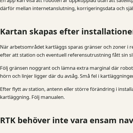
En app kan visa att roboten är uppkopplad utan att satellitpos
därför mellan internetanslutning, korrigeringsdata och sjä
Kartan skapas efter installatione
När arbetsområdet kartläggs sparas gränser och zoner i rel
efter att station och eventuell referensutrustning fått sin sl
Följ gränsen noggrant och lämna extra marginal där roboten
hörn och linjer ligger där du avsåg. Små fel i kartläggning
Efter flytt av station, antenn eller större förändring i insta
kartläggning. Följ manualen.
RTK behöver inte vara ensam nav