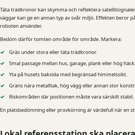
Täta trädkronor kan skymma och reflektera satellitsigna
väggar kan ge en annan typ av svår miljö. Effekten beror p
roboten använder.
Bedöm därför tomten område för område. Markera:
Gräs under stora eller täta trädkronor.
Smal passage mellan hus, garage, plank eller hög häck
Yta på husets baksida med begränsad himmelssikt.
Gräns nära metalltak, hög vägg eller annan stor konstr
Riskområden där positionen måste vara särskilt stabil.
En platsbedömning eller provkörning är värdefull när en stor
Lokal referensstation ska placeras