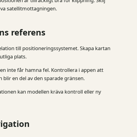
itionen är tillräckligt bra för klippning. Skilj
lva satellitmottagningen.
ns referens
ation till positioneringssystemet. Skapa kartan
utliga plats.
 inte får hamna fel. Kontrollera i appen att
en blir en del av den sparade gränsen.
llationen kan modellen kräva kontroll eller ny
igation