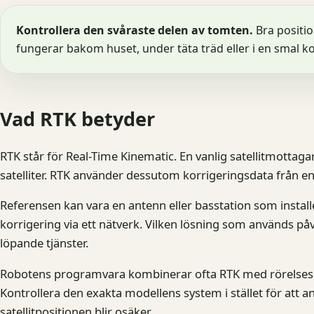
Kontrollera den svåraste delen av tomten.
Bra positio
fungerar bakom huset, under täta träd eller i en smal k
Vad RTK betyder
RTK står för Real-Time Kinematic. En vanlig satellitmottaga
satelliter. RTK använder dessutom korrigeringsdata från en
Referensen kan vara en antenn eller basstation som insta
korrigering via ett nätverk. Vilken lösning som används på
löpande tjänster.
Robotens programvara kombinerar ofta RTK med rörelsese
Kontrollera den exakta modellens system i stället för att an
satellitpositionen blir osäker.