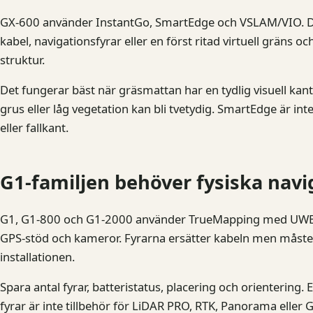
GX-600 använder InstantGo, SmartEdge och VSLAM/VIO. D
kabel, navigationsfyrar eller en först ritad virtuell gräns o
struktur.
Det fungerar bäst när gräsmattan har en tydlig visuell kan
grus eller låg vegetation kan bli tvetydig. SmartEdge är inte
eller fallkant.
G1-familjen behöver fysiska navi
G1, G1-800 och G1-2000 använder TrueMapping med UWB-b
GPS-stöd och kameror. Fyrarna ersätter kabeln men måste
installationen.
Spara antal fyrar, batteristatus, placering och orientering. 
fyrar är inte tillbehör för LiDAR PRO, RTK, Panorama eller 