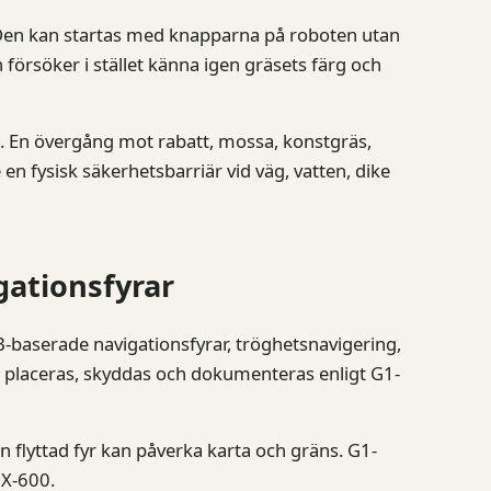
en kan startas med knapparna på roboten utan
ch försöker i stället känna igen gräsets färg och
t. En övergång mot rabatt, mossa, konstgräs,
 en fysisk säkerhetsbarriär vid väg, vatten, dike
gationsfyrar
aserade navigationsfyrar, tröghetsnavigering,
 placeras, skyddas och dokumenteras enligt G1-
En flyttad fyr kan påverka karta och gräns. G1-
GX-600.