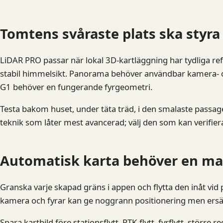
Tomtens svåraste plats ska styra
LiDAR PRO passar när lokal 3D-kartläggning har tydliga ref
stabil himmelsikt. Panorama behöver användbar kamera- oc
G1 behöver en fungerande fyrgeometri.
Testa bakom huset, under täta träd, i den smalaste passage
teknik som låter mest avancerad; välj den som kan verifier
Automatisk karta behöver en ma
Granska varje skapad gräns i appen och flytta den inåt vid 
kamera och fyrar kan ge noggrann positionering men ersätte
Spara kartbild före stationsflytt, RTK-flytt, fyrflytt, större 