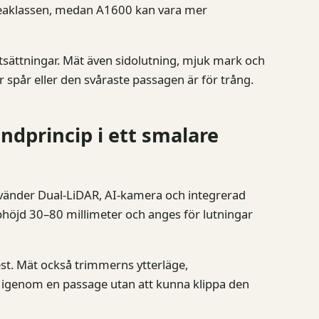
areaklassen, medan A1600 kan vara mer
tsättningar. Mät även sidolutning, mjuk mark och
 spår eller den svåraste passagen är för trång.
dprincip i ett smalare
änder Dual-LiDAR, AI-kamera och integrerad
phöjd 30–80 millimeter och anges för lutningar
t. Mät också trimmerns ytterläge,
g igenom en passage utan att kunna klippa den