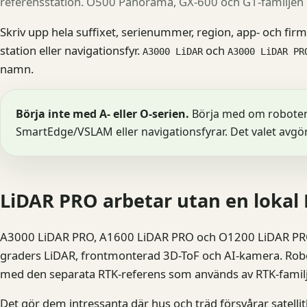
referensstation. O500 Panorama, GX-600 och G1-familjen l
Skriv upp hela suffixet, serienummer, region, app- och fir
station eller navigationsfyr.
och
A3000 LiDAR
A3000 LiDAR PR
namn.
Börja inte med A- eller O-serien.
Börja med om roboten
SmartEdge/VSLAM eller navigationsfyrar. Det valet avgör i
LiDAR PRO arbetar utan en lokal 
A3000 LiDAR PRO, A1600 LiDAR PRO och O1200 LiDAR PR
graders LiDAR, frontmonterad 3D-ToF och AI-kamera. Robot
med den separata RTK-referens som används av RTK-famil
Det gör dem intressanta där hus och träd försvårar satell