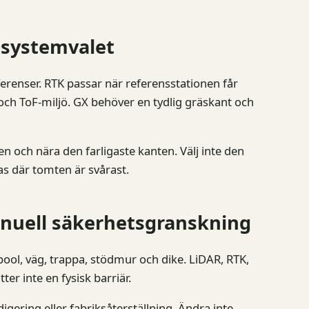
 systemvalet
erenser. RTK passar när referensstationen får
h ToF-miljö. GX behöver en tydlig gräskant och
n och nära den farligaste kanten. Välj inte den
as där tomten är svårast.
nuell säkerhetsgranskning
pool, väg, trappa, stödmur och dike. LiDAR, RTK,
r inte en fysisk barriär.
redigering eller fabriksåterställning. Ändra inte