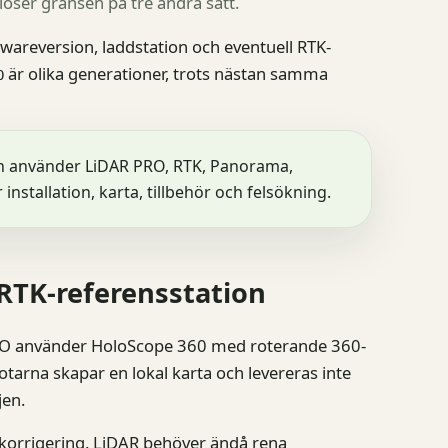
öser gränsen på tre andra sätt.
mwareversion, laddstation och eventuell RTK-
är olika generationer, trots nästan samma
O
 använder LiDAR PRO, RTK, Panorama,
nstallation, karta, tillbehör och felsökning.
RTK-referensstation
O använder HoloScope 360 med roterande 360-
arna skapar en lokal karta och levereras inte
jen.
itkorrigering. LiDAR behöver ändå rena