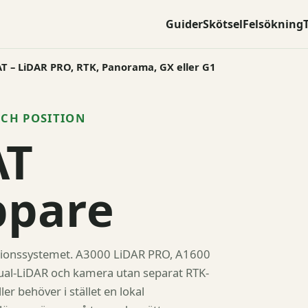
Guider
Skötsel
Felsökning
 – LiDAR PRO, RTK, Panorama, GX eller G1
OCH POSITION
AT
ppare
ationssystemet. A3000 LiDAR PRO, A1600
al-LiDAR och kamera utan separat RTK-
r behöver i stället en lokal