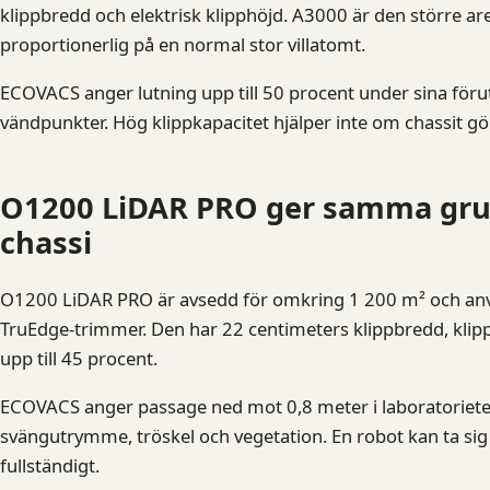
klippbredd och elektrisk klipphöjd. A3000 är den större 
proportionerlig på en normal stor villatomt.
ECOVACS anger lutning upp till 50 procent under sina föru
vändpunkter. Hög klippkapacitet hjälper inte om chassit gör
O1200 LiDAR PRO ger samma grun
chassi
O1200 LiDAR PRO är avsedd för omkring 1 200 m² och anv
TruEdge-trimmer. Den har 22 centimeters klippbredd, klip
upp till 45 procent.
ECOVACS anger passage ned mot 0,8 meter i laboratorietes
svängutrymme, tröskel och vegetation. En robot kan ta si
fullständigt.