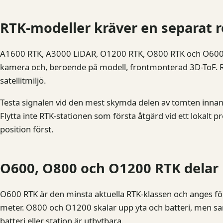
RTK-modeller kräver en separat r
A1600 RTK, A3000 LiDAR, O1200 RTK, O800 RTK och O600 
kamera och, beroende på modell, frontmonterad 3D-ToF. R
satellitmiljö.
Testa signalen vid den mest skymda delen av tomten innan
Flytta inte RTK-stationen som första åtgärd vid ett lokalt 
position först.
O600, O800 och O1200 RTK delar pr
O600 RTK är den minsta aktuella RTK-klassen och anges f
meter. O800 och O1200 skalar upp yta och batteri, men sa
batteri eller station är utbytbara.