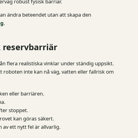
rväg robust fysisk barriär.
 kan ändra beteendet utan att skapa den
ng
.
 reservbarriär
n flera realistiska vinklar under ständig uppsikt.
tt roboten inte kan nå väg, vatten eller fallrisk om
n eller barriären.
na.
fter stoppet.
rovet kan göras säkert.
ett nytt fel är allvarlig.