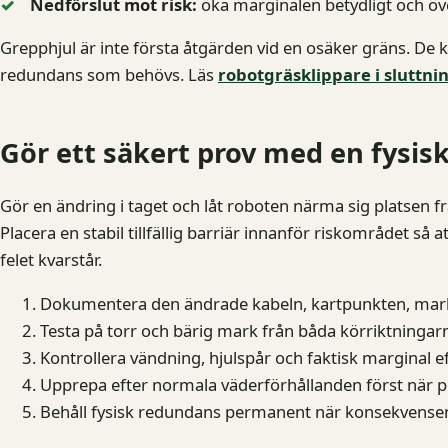
Nedförslut mot risk:
öka marginalen betydligt och öve
Grepphjul är inte första åtgärden vid en osäker gräns. De
redundans som behövs. Läs
robotgräsklippare i sluttni
Gör ett säkert prov med en fysisk
Gör en ändring i taget och låt roboten närma sig platsen frå
Placera en stabil tillfällig barriär innanför riskområdet så a
felet kvarstår.
Dokumentera den ändrade kabeln, kartpunkten, marke
Testa på torr och bärig mark från båda körriktningar
Kontrollera vändning, hjulspår och faktisk marginal e
Upprepa efter normala väderförhållanden först när p
Behåll fysisk redundans permanent när konsekvensen av 