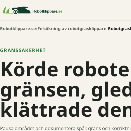
Robotklippare.se
Felsökning av robotgräsklippare
Robotgräsk
GRÄNSSÄKERHET
Körde robote
gränsen, gled
klättrade de
Pausa området och dokumentera spår, gräns och körriktning