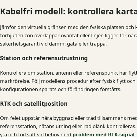
Kabelfri modell: kontrollera kart
Jämför den virtuella gränsen med den fysiska platsen och k
förbjuden zon överlappar oväntat eller linjen ligger för nä
säkerhetsgaranti vid damm, gata eller trappa.
Station och referensutrustning
Kontrollera om station, antenn eller referenspunkt har flytt
markrörelse. Följ modellens procedur efter fysisk flytt oc
konfigurationen sparats och förändringen förståtts.
RTK och satellitposition
Om felet uppstår nära byggnad eller träd tillsammans med p
referensstation, nätanslutning eller radiolänk kontroller
yta och fortsätt vid behov med
problem med RTK-signal
.