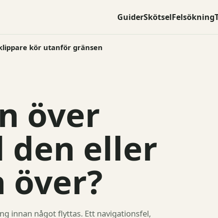
Guider
Skötsel
Felsökning
lippare kör utanför gränsen
n över
 den eller
n över?
 innan något flyttas. Ett navigationsfel,