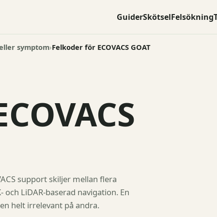
Guider
Skötsel
Felsökning
 eller symptom
Felkoder för ECOVACS GOAT
 ECOVACS
ACS support skiljer mellan flera
- och LiDAR-baserad navigation. En
en helt irrelevant på andra.