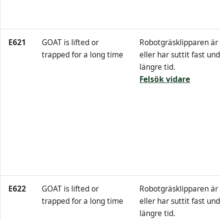
E621
GOAT is lifted or
Robotgräsklipparen är 
trapped for a long time
eller har suttit fast un
längre tid.
Felsök vidare
E622
GOAT is lifted or
Robotgräsklipparen är 
trapped for a long time
eller har suttit fast un
längre tid.