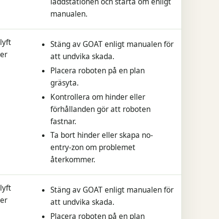
laddstationen och starta om enligt
manualen.
lyft
Stäng av GOAT enligt manualen för
der
att undvika skada.
Placera roboten på en plan
gräsyta.
Kontrollera om hinder eller
förhållanden gör att roboten
fastnar.
Ta bort hinder eller skapa no-
entry-zon om problemet
återkommer.
lyft
Stäng av GOAT enligt manualen för
der
att undvika skada.
Placera roboten på en plan