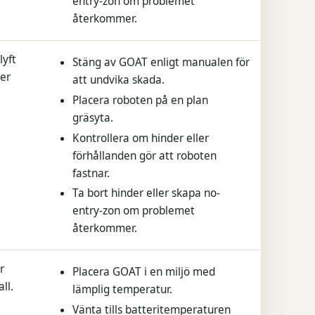
entry-zon om problemet
återkommer.
lyft
Stäng av GOAT enligt manualen för
der
att undvika skada.
Placera roboten på en plan
gräsyta.
Kontrollera om hinder eller
förhållanden gör att roboten
fastnar.
Ta bort hinder eller skapa no-
entry-zon om problemet
återkommer.
r
Placera GOAT i en miljö med
ll.
lämplig temperatur.
Vänta tills batteritemperaturen