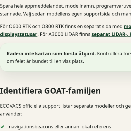
Spara hela appmeddelandet, modellnamn, programvaruvers
stannade. Välj sedan modellens egen supportsida och man
För O600 RTK och O800 RTK finns en separat sida med
mo
displaystatusar
. För A3000 LiDAR finns
separat LiDAR-, 
Radera inte kartan som första åtgärd.
Kontrollera för
om felet är bundet till en viss plats.
Identifiera GOAT-familjen
ECOVACS officiella support listar separata modeller och g
använder:
navigationsbeacons eller annan lokal referens