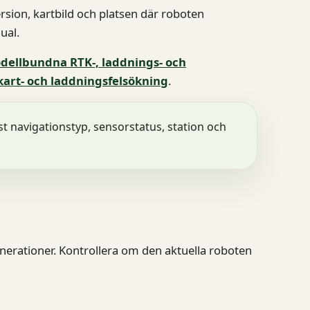
ion, kartbild och platsen där roboten
ual.
dellbundna RTK-, laddnings- och
kart- och laddningsfelsökning
.
st navigationstyp, sensorstatus, station och
enerationer. Kontrollera om den aktuella roboten