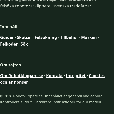
felsöka robotgräsklippare i svenska trädgårdar.
Innehåll
Guider
·
Skötsel
·
Felsökning
·
Tillbehör
·
Märken
·
Felkoder
·
Sök
Om sajten
Om Robotklippare.se
·
Kontakt
·
Integritet
·
Cookies
och annonser
© 2026 Robotklippare.se. Innehållet är generell vägledning.
Kontrollera alltid tillverkarens instruktioner för din modell.