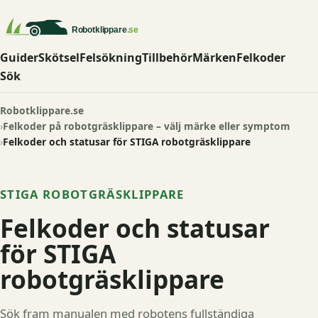
Guider
Skötsel
Felsökning
Tillbehör
Märken
Felkoder
Sök
Robotklippare.se
Felkoder på robotgräsklippare – välj märke eller symptom
Felkoder och statusar för STIGA robotgräsklippare
STIGA ROBOTGRÄSKLIPPARE
Felkoder och statusar
för STIGA
robotgräsklippare
Sök fram manualen med robotens fullständiga