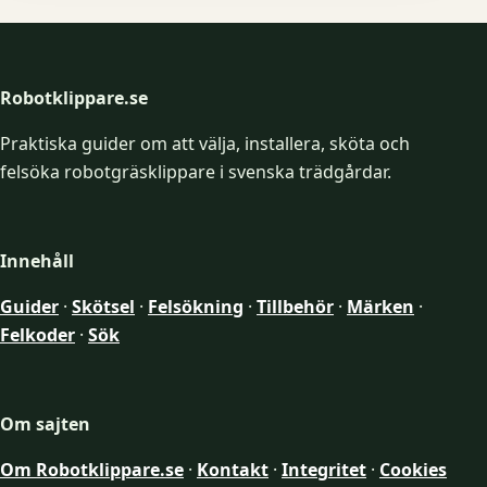
Robotklippare.se
Praktiska guider om att välja, installera, sköta och
felsöka robotgräsklippare i svenska trädgårdar.
Innehåll
Guider
·
Skötsel
·
Felsökning
·
Tillbehör
·
Märken
·
Felkoder
·
Sök
Om sajten
Om Robotklippare.se
·
Kontakt
·
Integritet
·
Cookies