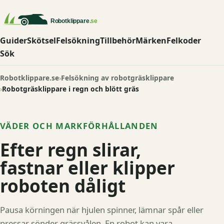
Guider
Skötsel
Felsökning
Tillbehör
Märken
Felkoder
Sök
Robotklippare.se
Felsökning av robotgräsklippare
Robotgräsklippare i regn och blött gräs
VÄDER OCH MARKFÖRHÅLLANDEN
Efter regn slirar,
fastnar eller klipper
roboten dåligt
Pausa körningen när hjulen spinner, lämnar spår eller
pressar sönder grässvålen. En robot kan vara