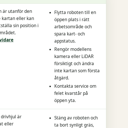
 är utanför den
Flytta roboten till en
 kartan eller kan
öppen plats i rätt
tställa sin position i
arbetsområde och
mrådet.
spara kart- och
vidare
appstatus.
Rengör modellens
kamera eller LiDAR
försiktigt och ändra
inte kartan som första
åtgärd.
Kontakta service om
felet kvarstår på
öppen yta.
drivhjul är
Stäng av roboten och
t eller
ta bort synligt gräs,