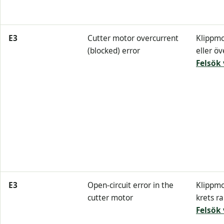
E3
Cutter motor overcurrent
Klippmo
(blocked) error
eller ö
Felsök 
E3
Open-circuit error in the
Klippmo
cutter motor
krets r
Felsök 