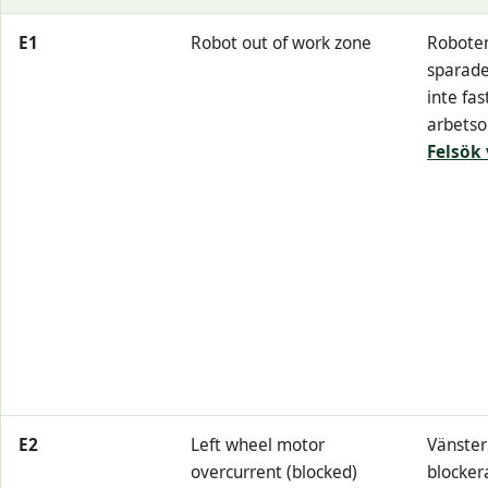
E1
Robot out of work zone
Roboten
sparade
inte fas
arbetso
Felsök 
E2
Left wheel motor
Vänster 
overcurrent (blocked)
blockera