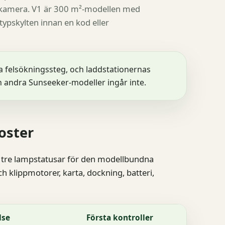
I-kamera. V1 är 300 m²-modellen med
pskylten innan en kod eller
felsökningssteg, och laddstationernas
och andra Sunseeker-modeller ingår inte.
oster
 tre lampstatusar för den modellbundna
h klippmotorer, karta, dockning, batteri,
lse
Första kontroller