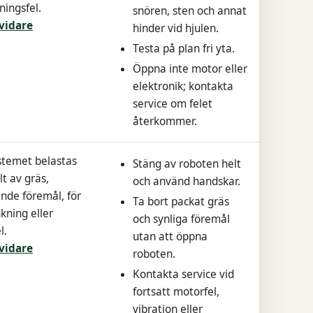
ningsfel.
snören, sten och annat
vidare
hinder vid hjulen.
Testa på plan fri yta.
Öppna inte motor eller
elektronik; kontakta
service om felet
återkommer.
stemet belastas
Stäng av roboten helt
t av gräs,
och använd handskar.
de föremål, för
Ta bort packat gräs
kning eller
och synliga föremål
l.
utan att öppna
vidare
roboten.
Kontakta service vid
fortsatt motorfel,
vibration eller