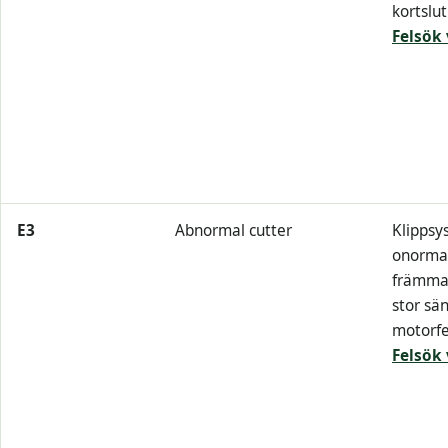
kortslut
Felsök 
E3
Abnormal cutter
Klippsy
onormal
främman
stor sän
motorfe
Felsök 