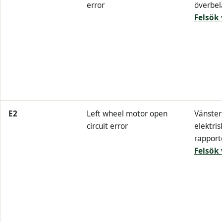
error
överbel
Felsök 
E2
Left wheel motor open
Vänster
circuit error
elektris
rapport
Felsök 