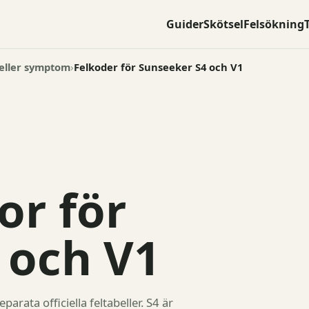
Guider
Skötsel
Felsökning
 eller symptom
Felkoder för Sunseeker S4 och V1
or för
 och V1
rata officiella feltabeller. S4 är