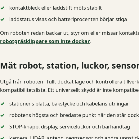
kontaktbleck eller laddstift möts stabilt
laddstatus visas och batteriprocenten börjar stiga
Om roboten redan backar ut, styr om eller missar kontakte
robotgräsklippare som inte dockar
.
Mät robot, station, luckor, sens
Utgå från roboten i fullt dockat läge och kontrollera tillv
kompatibilitetslista. Ett universellt skydd är inte kompatib
stationens platta, bakstycke och kabelanslutningar
robotens högsta och bredaste punkt när den står doc
STOP-knapp, display, serviceluckor och bärhandtag
kamera, LiDAR, antenn, regnsensor och andra uppstic