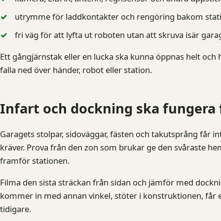
utrymme för laddkontakter och rengöring bakom stat
fri väg för att lyfta ut roboten utan att skruva isär gara
Ett gångjärnstak eller en lucka ska kunna öppnas helt och h
falla ned över händer, robot eller station.
Infart och dockning ska fungera
Garagets stolpar, sidoväggar, fästen och takutsprång får 
kräver. Prova från den zon som brukar ge den svåraste he
framför stationen.
Filma den sista sträckan från sidan och jämför med dockn
kommer in med annan vinkel, stöter i konstruktionen, får et
tidigare.