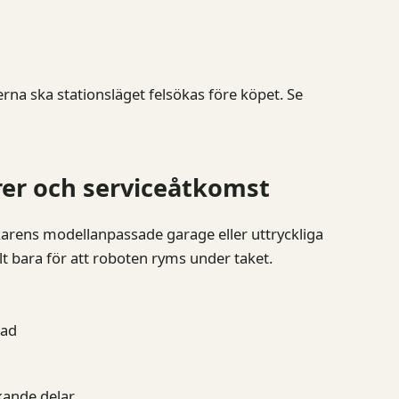
rna ska stationsläget felsökas före köpet. Se
orer och serviceåtkomst
erkarens modellanpassade garage eller uttryckliga
elt bara för att roboten ryms under taket.
kad
kande delar