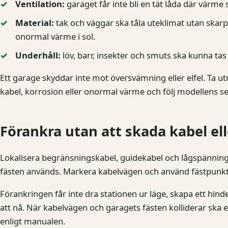
Ventilation:
garaget får inte bli en tät låda där värme
Material:
tak och väggar ska tåla uteklimat utan skarp
onormal värme i sol.
Underhåll:
löv, barr, insekter och smuts ska kunna tas
Ett garage skyddar inte mot översvämning eller elfel. Ta ut
kabel, korrosion eller onormal värme och följ modellens se
Förankra utan att skada kabel ell
Lokalisera begränsningskabel, guidekabel och lågspänning
fästen används. Markera kabelvägen och använd fästpunkt
Förankringen får inte dra stationen ur läge, skapa ett hind
att nå. När kabelvägen och garagets fästen kolliderar ska et
enligt manualen.