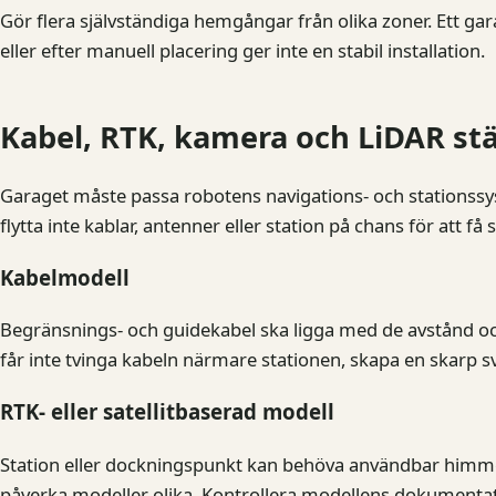
Gör flera självständiga hemgångar från olika zoner. Ett ga
eller efter manuell placering ger inte en stabil installation.
Kabel, RTK, kamera och LiDAR stäl
Garaget måste passa robotens navigations- och stationssys
flytta inte kablar, antenner eller station på chans för att få
Kabelmodell
Begränsnings- och guidekabel ska ligga med de avstånd och
får inte tvinga kabeln närmare stationen, skapa en skarp sv
RTK- eller satellitbaserad modell
Station eller dockningspunkt kan behöva användbar himmel
påverka modeller olika. Kontrollera modellens dokumentatio