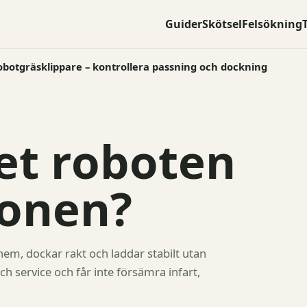
Guider
Skötsel
Felsökning
robotgräsklippare – kontrollera passning och dockning
et roboten
ionen?
hem, dockar rakt och laddar stabilt utan
ch service och får inte försämra infart,