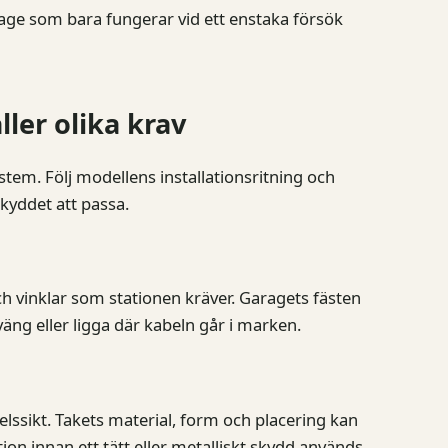
rage som bara fungerar vid ett enstaka försök
ler olika krav
tem. Följ modellens installationsritning och
 skyddet att passa.
 vinklar som stationen kräver. Garagets fästen
äng eller ligga där kabeln går i marken.
ssikt. Takets material, form och placering kan
n innan ett tätt eller metalliskt skydd används.