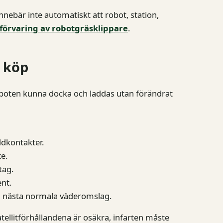
nnebär inte automatiskt att robot, station,
rförvaring av robotgräsklippare
.
l köp
roboten kunna docka och laddas utan förändrat
ddkontakter.
e.
tag.
ent.
id nästa normala väderomslag.
atellitförhållandena är osäkra, infarten måste