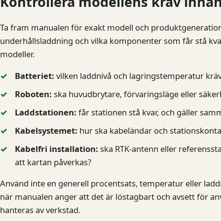
Kontrollera modellens krav innan
Ta fram manualen för exakt modell och produktgeneration.
underhållsladdning och vilka komponenter som får stå kv
modeller.
Batteriet:
vilken laddnivå och lagringstemperatur krä
Roboten:
ska huvudbrytare, förvaringsläge eller säke
Laddstationen:
får stationen stå kvar, och gäller sa
Kabelsystemet:
hur ska kabeländar och stationskontak
Kabelfri installation:
ska RTK-antenn eller referenssta
att kartan påverkas?
Använd inte en generell procentsats, temperatur eller ladd
när manualen anger att det är löstagbart och avsett för a
hanteras av verkstad.