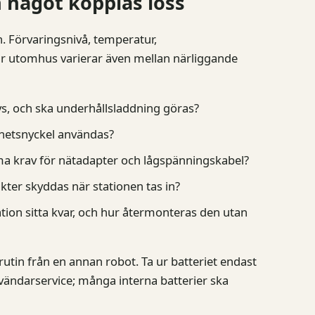
 något kopplas loss
 Förvaringsnivå, temperatur,
ar utomhus varierar även mellan närliggande
vs, och ska underhållsladdning göras?
rhetsnyckel användas?
mma krav för nätadapter och lågspänningskabel?
ter skyddas när stationen tas in?
tion sitta kvar, och hur återmonteras den utan
rutin från en annan robot. Ta ur batteriet endast
nvändarservice; många interna batterier ska