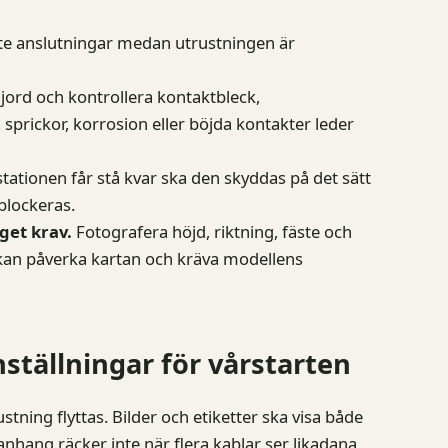
te anslutningar medan utrustningen är
jord och kontrollera kontaktbleck,
sprickor, korrosion eller böjda kontakter leder
ationen får stå kvar ska den skyddas på det sätt
 blockeras.
get krav.
Fotografera höjd, riktning, fäste och
 kan påverka kartan och kräva modellens
ställningar för vårstarten
ning flyttas. Bilder och etiketter ska visa både
anhang räcker inte när flera kablar ser likadana