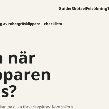
Guider
Skötsel
Felsökning
g av robotgräsklippare – checklista
n när
pparen
as?
kan ha olika förvaringskrav. Kontrollera