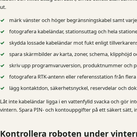
ut.
märk vänster och höger begränsningskabel samt varje
fotografera kabeländar, stationsuttag och hela station
skydda lossade kabeländar mot fukt enligt tillverkare
spara skärmbilder av karta, zoner, schema, klipphöjd oc
skriv upp programvaruversion, produktnummer och pl
fotografera RTK-antenn eller referensstation från flera 
lägg kontaktdon, säkerhetsnyckel, reservdelar och do
Låt inte kabeländar ligga i en vattenfylld svacka och gör i
vintern. Spara PIN- och kontouppgifter på ett säkert sätt,
Kontrollera roboten under vinte