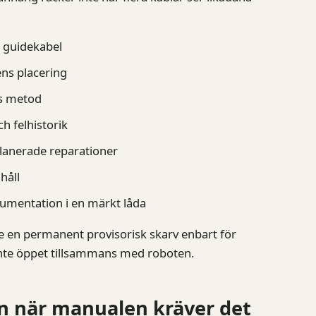
 guidekabel
ens placering
ns metod
h felhistorik
anerade reparationer
håll
kumentation i en märkt låda
nte en permanent provisorisk skarv enbart för
 inte öppet tillsammans med roboten.
rn när manualen kräver det