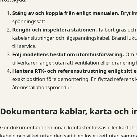
Stäng av och koppla från enligt manualen.
Bryt in
spänningssatt.
Rengör och inspektera stationen.
Ta bort gräs och 
kabelanslutningar och lågspänningskabel. Bränd lukt, 
till service.
Följ modellens beslut om utomhusförvaring.
Om st
tillverkaren anger, utan att ventilation eller dränering
Hantera RTK- och referensutrustning enligt sitt e
exakt position före demontering. En flyttad referens
återinstallationsprocedur.
Dokumentera kablar, karta och in
Gör dokumentationen innan kontakter lossas eller kartutrust
kabeln och vilket uttag den satt i; en lös etikett utan samm