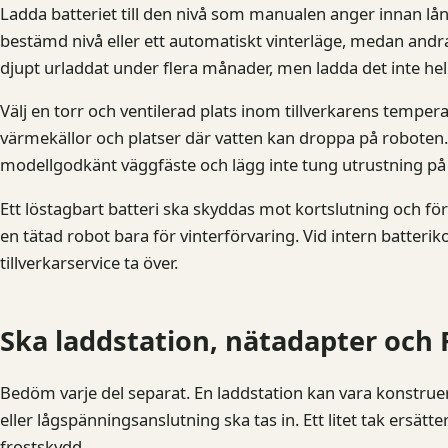
Ladda batteriet till den nivå som manualen anger innan lå
bestämd nivå eller ett automatiskt vinterläge, medan andra 
djupt urladdat under flera månader, men ladda det inte hel
Välj en torr och ventilerad plats inom tillverkarens tempera
värmekällor och platser där vatten kan droppa på roboten. St
modellgodkänt väggfäste och lägg inte tung utrustning på 
Ett löstagbart batteri ska skyddas mot kortslutning och för
en tätad robot bara för vinterförvaring. Vid intern batteri
tillverkarservice ta över.
Ska laddstation, nätadapter och 
Bedöm varje del separat. En laddstation kan vara konstrue
eller lågspänningsanslutning ska tas in. Ett litet tak ersät
frostskydd.