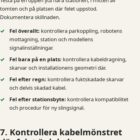
Testa på en öppen yta nära stationen, i mitten av
tomten och på platsen där felet uppstod.
Dokumentera skillnaden.
Fel överallt:
kontrollera parkoppling, robotens
mottagning, station och modellens
signalinställningar.
Fel bara på en plats:
kontrollera kabeldragning,
skarvar och installationens geometri där.
Fel efter regn:
kontrollera fuktskadade skarvar
och delvis skadad kabel.
Fel efter stationsbyte:
kontrollera kompatibilitet
och procedur för ny slingsignal.
7. Kontrollera kabelmönstret