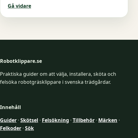
Gå vidare
Robotklippare.se
Praktiska guider om att välja, installera, sköta och
felsöka robotgräsklippare i svenska trädgårdar.
Innehåll
Guider
·
Skötsel
·
Felsökning
·
Tillbehör
·
Märken
·
Felkoder
·
Sök