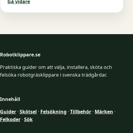
Gå vidare
Robotklippare.se
Praktiska guider om att välja, installera, sköta och
felsöka robotgräsklippare i svenska trädgårdar.
Innehåll
Guider
·
Skötsel
·
Felsökning
·
Tillbehör
·
Märken
·
Felkoder
·
Sök